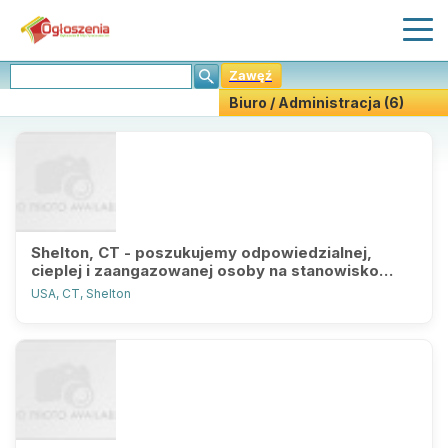
Zawęź
Biuro / Administracja (6)
Stwórz Powiadomiania
Shelton, CT - poszukujemy odpowiedzialnej,
cieplej i zaangazowanej osoby na stanowisko
zastepcy (substitute) w naszym rodzinnym
USA, CT, Shelton
przedszkolu.