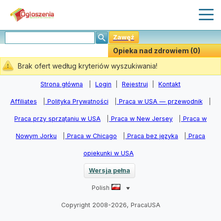
Zawęź
Opieka nad zdrowiem (0)
Stwórz Powiadomiania
Brak ofert według kryteriów wyszukiwania!
Strona główna
|
Login
|
Rejestruj
|
Kontakt
Affiliates
|
Polityka Prywatności
|
Praca w USA — przewodnik
|
Praca przy sprzątaniu w USA
|
Praca w New Jersey
|
Praca w
Nowym Jorku
|
Praca w Chicago
|
Praca bez języka
|
Praca
opiekunki w USA
Wersja pełna
Polish
Copyright 2008-2026, PracaUSA