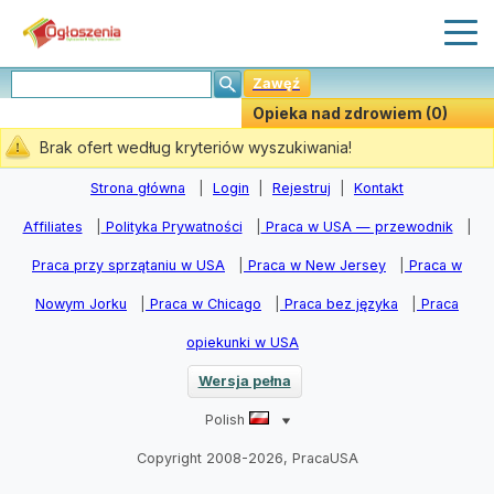
Zawęź
Opieka nad zdrowiem (0)
Stwórz Powiadomiania
Brak ofert według kryteriów wyszukiwania!
Strona główna
|
Login
|
Rejestruj
|
Kontakt
Affiliates
|
Polityka Prywatności
|
Praca w USA — przewodnik
|
Praca przy sprzątaniu w USA
|
Praca w New Jersey
|
Praca w
Nowym Jorku
|
Praca w Chicago
|
Praca bez języka
|
Praca
opiekunki w USA
Wersja pełna
Polish
Copyright 2008-2026, PracaUSA