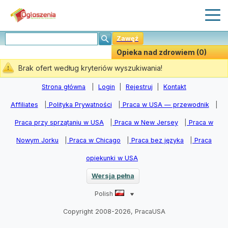
Zawęź
Opieka nad zdrowiem (0)
Stwórz Powiadomiania
Brak ofert według kryteriów wyszukiwania!
Strona główna
|
Login
|
Rejestruj
|
Kontakt
Affiliates
|
Polityka Prywatności
|
Praca w USA — przewodnik
|
Praca przy sprzątaniu w USA
|
Praca w New Jersey
|
Praca w
Nowym Jorku
|
Praca w Chicago
|
Praca bez języka
|
Praca
opiekunki w USA
Wersja pełna
Polish
Copyright 2008-2026, PracaUSA