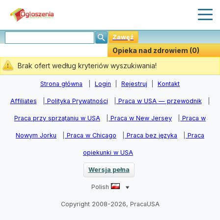
Zawęź
Opieka nad zdrowiem (0)
Stwórz Powiadomiania
Brak ofert według kryteriów wyszukiwania!
Strona główna
|
Login
|
Rejestruj
|
Kontakt
Affiliates
|
Polityka Prywatności
|
Praca w USA — przewodnik
|
Praca przy sprzątaniu w USA
|
Praca w New Jersey
|
Praca w
Nowym Jorku
|
Praca w Chicago
|
Praca bez języka
|
Praca
opiekunki w USA
Wersja pełna
Polish
Copyright 2008-2026, PracaUSA