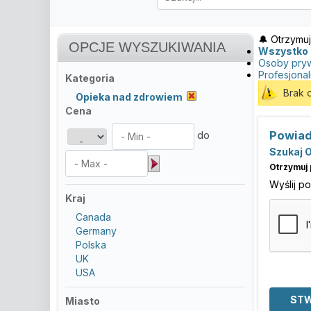
🔔 Otrzymuj
OPCJE WYSZUKIWANIA
Wszystko
Osoby pry
Profesjonal
Kategoria
Brak 
Opieka nad zdrowiem
Cena
Powiad
do
Szukaj O
Otrzymuj 
Wyślij p
Kraj
Canada
Germany
Polska
UK
USA
Miasto