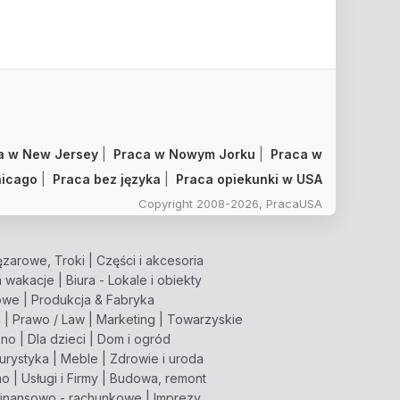
a w New Jersey
|
Praca w Nowym Jorku
|
Praca w
icago
|
Praca bez języka
|
Praca opiekunki w USA
Copyright 2008-2026, PracaUSA
zarowe, Troki
|
Części i akcesoria
 wakacje
|
Biura - Lokale i obiekty
owe
|
Produkcja & Fabryka
m
|
Prawo / Law
|
Marketing
|
Towarzyskie
pno
|
Dla dzieci
|
Dom i ogród
turystyka
|
Meble
|
Zdrowie i uroda
mo
|
Usługi i Firmy
|
Budowa, remont
inansowo - rachunkowe
|
Imprezy