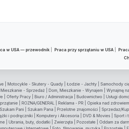
aca w USA — przewodnik
|
Praca przy sprzątaniu w USA
|
Prac
Ch
we
|
Motocykle - Skutery - Quady
|
Łodzie - Jachty
|
Samochody cię
 Mieszkanie - Sprzedaż
|
Dom, Mieszkanie - Wynajem
|
Wynajmę na
łe
|
Oferty Pracy
|
Biuro / Administracja
|
Budownictwo
|
Usługi dom
przątanie
|
ROZNA/GENERAL
|
Reklama - PR
|
Opieka nad zdrowie
Szukam Pani
|
Szukam Pana
|
Przelotne znajomości
|
Sprzedaz/Ku
ążki i podręczniki
|
Komputery i Akcesoria
|
DVD & Movies
|
Sport i 
zne
|
Ubrania, buty, dodatki
|
Zwierzęta
|
Pozostałe
|
Oddam za dar
omputerowe i Internetowe
|
Foto, filmowanie, muzyka
|
Pozostałe
|
F