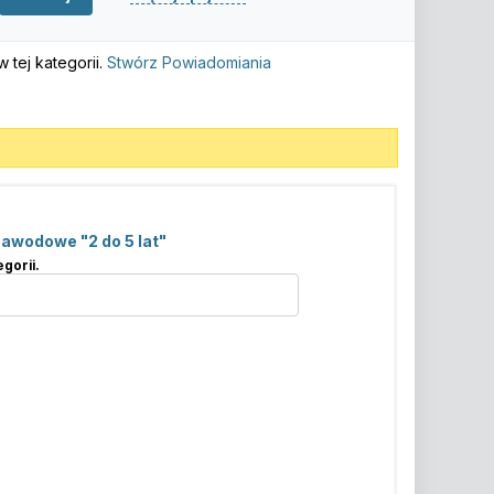
tej kategorii.
Stwórz Powiadomiania
zawodowe "2 do 5 lat"
gorii.