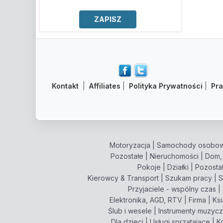
Kontakt
|
Affiliates
|
Polityka Prywatności
|
Pr
Motoryzacja
|
Samochody osobo
Pozostałe
|
Nieruchomości
|
Dom,
Pokoje
|
Działki
|
Pozosta
Kierowcy & Transport
|
Szukam pracy
|
S
Przyjaciele - wspólny czas
|
Elektronika, AGD, RTV
|
Firma
|
Ksi
Ślub i wesele
|
Instrumenty muzyc
Dla dzieci
|
Usługi sprzątające
|
K