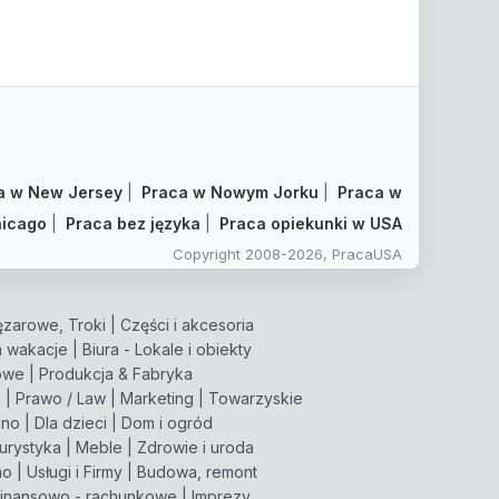
a w New Jersey
|
Praca w Nowym Jorku
|
Praca w
icago
|
Praca bez języka
|
Praca opiekunki w USA
Copyright 2008-2026, PracaUSA
zarowe, Troki
|
Części i akcesoria
 wakacje
|
Biura - Lokale i obiekty
owe
|
Produkcja & Fabryka
m
|
Prawo / Law
|
Marketing
|
Towarzyskie
pno
|
Dla dzieci
|
Dom i ogród
turystyka
|
Meble
|
Zdrowie i uroda
mo
|
Usługi i Firmy
|
Budowa, remont
inansowo - rachunkowe
|
Imprezy