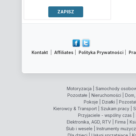
Kontakt
|
Affiliates
|
Polityka Prywatności
|
Pr
Motoryzacja
|
Samochody osobo
Pozostałe
|
Nieruchomości
|
Dom,
Pokoje
|
Działki
|
Pozosta
Kierowcy & Transport
|
Szukam pracy
|
S
Przyjaciele - wspólny czas
|
Elektronika, AGD, RTV
|
Firma
|
Ksi
Ślub i wesele
|
Instrumenty muzyc
Dla dzieci
|
Usługi sprzątające
|
K