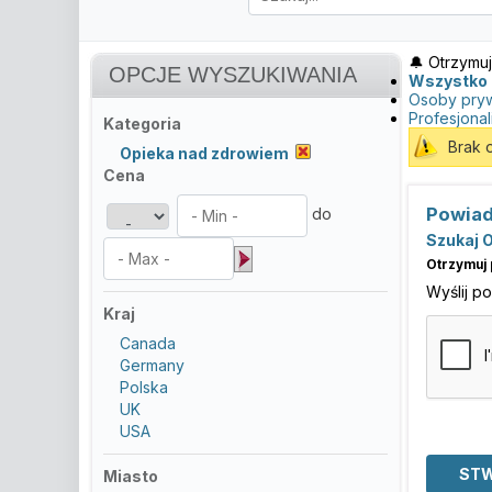
🔔 Otrzymuj
OPCJE WYSZUKIWANIA
Wszystko
Osoby pry
Profesjonal
Kategoria
Brak 
Opieka nad zdrowiem
Cena
Powiad
do
Szukaj O
Otrzymuj 
Wyślij p
Kraj
Canada
Germany
Polska
UK
USA
Miasto