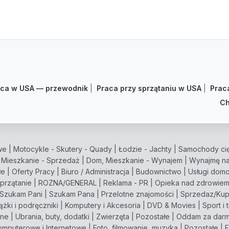
aca w USA — przewodnik
|
Praca przy sprzątaniu w USA
|
Prac
Ch
we
|
Motocykle - Skutery - Quady
|
Łodzie - Jachty
|
Samochody cię
 Mieszkanie - Sprzedaż
|
Dom, Mieszkanie - Wynajem
|
Wynajmę na
łe
|
Oferty Pracy
|
Biuro / Administracja
|
Budownictwo
|
Usługi dom
przątanie
|
ROZNA/GENERAL
|
Reklama - PR
|
Opieka nad zdrowie
Szukam Pani
|
Szukam Pana
|
Przelotne znajomości
|
Sprzedaz/Ku
ążki i podręczniki
|
Komputery i Akcesoria
|
DVD & Movies
|
Sport i 
zne
|
Ubrania, buty, dodatki
|
Zwierzęta
|
Pozostałe
|
Oddam za dar
omputerowe i Internetowe
|
Foto, filmowanie, muzyka
|
Pozostałe
|
F