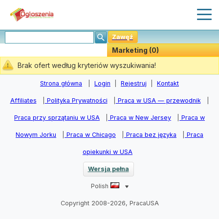
Zawęź
Marketing (0)
Stwórz Powiadomiania
Brak ofert według kryteriów wyszukiwania!
Strona główna
|
Login
|
Rejestruj
|
Kontakt
Affiliates
|
Polityka Prywatności
|
Praca w USA — przewodnik
|
Praca przy sprzątaniu w USA
|
Praca w New Jersey
|
Praca w
Nowym Jorku
|
Praca w Chicago
|
Praca bez języka
|
Praca
opiekunki w USA
Wersja pełna
Polish
Copyright 2008-2026, PracaUSA