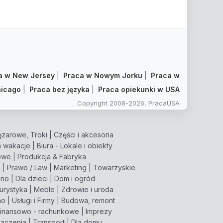
a w New Jersey
|
Praca w Nowym Jorku
|
Praca w
icago
|
Praca bez języka
|
Praca opiekunki w USA
Copyright 2008-2026, PracaUSA
zarowe, Troki
|
Części i akcesoria
 wakacje
|
Biura - Lokale i obiekty
owe
|
Produkcja & Fabryka
m
|
Prawo / Law
|
Marketing
|
Towarzyskie
pno
|
Dla dzieci
|
Dom i ogród
turystyka
|
Meble
|
Zdrowie i uroda
mo
|
Usługi i Firmy
|
Budowa, remont
inansowo - rachunkowe
|
Imprezy
aczenia
|
Transport
|
Dla domu