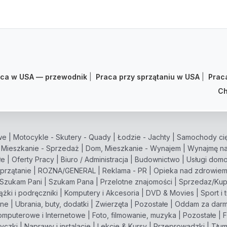
aca w USA — przewodnik
|
Praca przy sprzątaniu w USA
|
Prac
Ch
we
|
Motocykle - Skutery - Quady
|
Łodzie - Jachty
|
Samochody cię
 Mieszkanie - Sprzedaż
|
Dom, Mieszkanie - Wynajem
|
Wynajmę na
łe
|
Oferty Pracy
|
Biuro / Administracja
|
Budownictwo
|
Usługi dom
przątanie
|
ROZNA/GENERAL
|
Reklama - PR
|
Opieka nad zdrowie
Szukam Pani
|
Szukam Pana
|
Przelotne znajomości
|
Sprzedaz/Ku
ążki i podręczniki
|
Komputery i Akcesoria
|
DVD & Movies
|
Sport i 
zne
|
Ubrania, buty, dodatki
|
Zwierzęta
|
Pozostałe
|
Oddam za dar
omputerowe i Internetowe
|
Foto, filmowanie, muzyka
|
Pozostałe
|
F
życzki
|
Naprawy i instalacje
|
Lekcje & Kursy
|
Przeprowadzki
|
Tłum