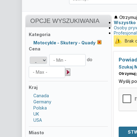
🔔 Otrzymuj
OPCJE WYSZUKIWANIA
Wszystko
Osoby pry
Profesjonal
Kategoria
Brak 
Motocykle - Skutery - Quady
Cena
Powiad
do
Szukaj M
Otrzymuj 
Wyślij p
Kraj
Canada
Germany
Polska
UK
USA
Miasto