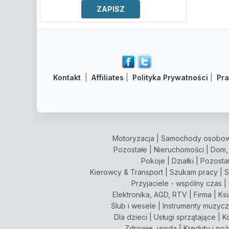
Kontakt
|
Affiliates
|
Polityka Prywatności
|
Pr
Motoryzacja
|
Samochody osobo
Pozostałe
|
Nieruchomości
|
Dom,
Pokoje
|
Działki
|
Pozosta
Kierowcy & Transport
|
Szukam pracy
|
S
Przyjaciele - wspólny czas
|
Elektronika, AGD, RTV
|
Firma
|
Ksi
Ślub i wesele
|
Instrumenty muzyc
Dla dzieci
|
Usługi sprzątające
|
K
Zdrowie, uroda
|
Kredyty i po