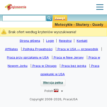
Zawęź
Motocykle - Skutery - Quady
(0)
Brak ofert według kryteriów wyszukiwania!
Stwórz Powiadomiania
Strona główna
|
Login
|
Rejestruj
|
Kontakt
Affiliates
|
Polityka Prywatności
|
Praca w USA — przewodnik
|
Praca przy sprzątaniu w USA
|
Praca w New Jersey
|
Praca w
Nowym Jorku
|
Praca w Chicago
|
Praca bez języka
|
Praca
opiekunki w USA
Wersja pełna
Polish
Copyright 2008-2026, PracaUSA