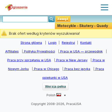
Zawęź
Motocykle - Skutery - Quady
(0)
Brak ofert według kryteriów wyszukiwania!
Stwórz Powiadomiania
Strona główna
|
Login
|
Rejestruj
|
Kontakt
Affiliates
|
Polityka Prywatności
|
Praca w USA — przewodnik
|
Praca przy sprzątaniu w USA
|
Praca w New Jersey
|
Praca w
Nowym Jorku
|
Praca w Chicago
|
Praca bez języka
|
Praca
opiekunki w USA
Wersja pełna
Polish
Copyright 2008-2026, PracaUSA