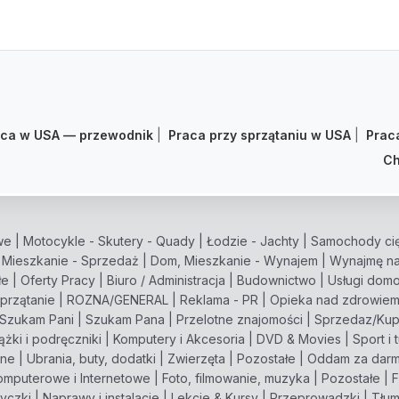
aca w USA — przewodnik
|
Praca przy sprzątaniu w USA
|
Prac
Ch
we
|
Motocykle - Skutery - Quady
|
Łodzie - Jachty
|
Samochody cię
 Mieszkanie - Sprzedaż
|
Dom, Mieszkanie - Wynajem
|
Wynajmę na
łe
|
Oferty Pracy
|
Biuro / Administracja
|
Budownictwo
|
Usługi dom
przątanie
|
ROZNA/GENERAL
|
Reklama - PR
|
Opieka nad zdrowie
Szukam Pani
|
Szukam Pana
|
Przelotne znajomości
|
Sprzedaz/Ku
ążki i podręczniki
|
Komputery i Akcesoria
|
DVD & Movies
|
Sport i 
zne
|
Ubrania, buty, dodatki
|
Zwierzęta
|
Pozostałe
|
Oddam za dar
omputerowe i Internetowe
|
Foto, filmowanie, muzyka
|
Pozostałe
|
F
życzki
|
Naprawy i instalacje
|
Lekcje & Kursy
|
Przeprowadzki
|
Tłum