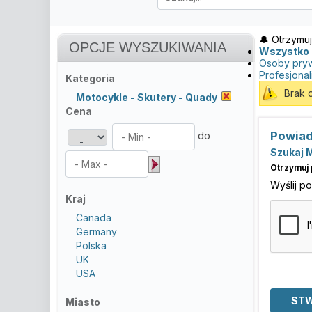
🔔 Otrzymuj
OPCJE WYSZUKIWANIA
Wszystko
Osoby pry
Profesjonal
Kategoria
Brak 
Motocykle - Skutery - Quady
Cena
Powiad
do
Szukaj 
Otrzymuj 
Wyślij p
Kraj
Canada
Germany
Polska
UK
USA
Miasto