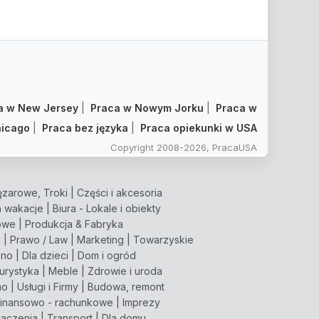
a w New Jersey
|
Praca w Nowym Jorku
|
Praca w
icago
|
Praca bez języka
|
Praca opiekunki w USA
Copyright 2008-2026, PracaUSA
zarowe, Troki
|
Części i akcesoria
 wakacje
|
Biura - Lokale i obiekty
owe
|
Produkcja & Fabryka
m
|
Prawo / Law
|
Marketing
|
Towarzyskie
pno
|
Dla dzieci
|
Dom i ogród
turystyka
|
Meble
|
Zdrowie i uroda
mo
|
Usługi i Firmy
|
Budowa, remont
inansowo - rachunkowe
|
Imprezy
aczenia
|
Transport
|
Dla domu