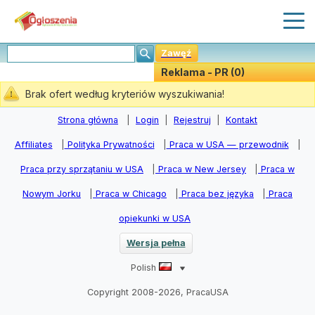
Zawęź
Reklama - PR (0)
Stwórz Powiadomiania
Brak ofert według kryteriów wyszukiwania!
Strona główna
|
Login
|
Rejestruj
|
Kontakt
Affiliates
|
Polityka Prywatności
|
Praca w USA — przewodnik
|
Praca przy sprzątaniu w USA
|
Praca w New Jersey
|
Praca w
Nowym Jorku
|
Praca w Chicago
|
Praca bez języka
|
Praca
opiekunki w USA
Wersja pełna
Polish
Copyright 2008-2026, PracaUSA