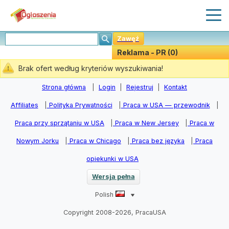
Zawęź
Reklama - PR (0)
Stwórz Powiadomiania
Brak ofert według kryteriów wyszukiwania!
Strona główna
|
Login
|
Rejestruj
|
Kontakt
Affiliates
|
Polityka Prywatności
|
Praca w USA — przewodnik
|
Praca przy sprzątaniu w USA
|
Praca w New Jersey
|
Praca w
Nowym Jorku
|
Praca w Chicago
|
Praca bez języka
|
Praca
opiekunki w USA
Wersja pełna
Polish
Copyright 2008-2026, PracaUSA