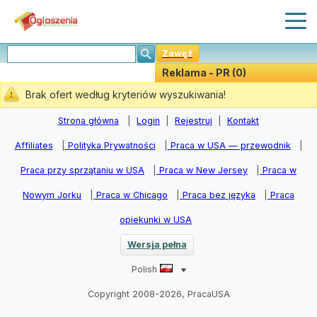
Zawęź
Reklama - PR (0)
Stwórz Powiadomiania
Brak ofert według kryteriów wyszukiwania!
Strona główna
|
Login
|
Rejestruj
|
Kontakt
Affiliates
|
Polityka Prywatności
|
Praca w USA — przewodnik
|
Praca przy sprzątaniu w USA
|
Praca w New Jersey
|
Praca w
Nowym Jorku
|
Praca w Chicago
|
Praca bez języka
|
Praca
opiekunki w USA
Wersja pełna
Polish
Copyright 2008-2026, PracaUSA