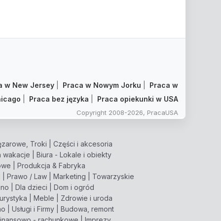
a w New Jersey
|
Praca w Nowym Jorku
|
Praca w
icago
|
Praca bez języka
|
Praca opiekunki w USA
Copyright 2008-2026, PracaUSA
zarowe, Troki
|
Części i akcesoria
 wakacje
|
Biura - Lokale i obiekty
owe
|
Produkcja & Fabryka
m
|
Prawo / Law
|
Marketing
|
Towarzyskie
pno
|
Dla dzieci
|
Dom i ogród
turystyka
|
Meble
|
Zdrowie i uroda
mo
|
Usługi i Firmy
|
Budowa, remont
inansowo - rachunkowe
|
Imprezy