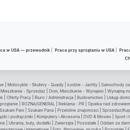
aca w USA — przewodnik
|
Praca przy sprzątaniu w USA
|
Prac
Ch
we
|
Motocykle - Skutery - Quady
|
Łodzie - Jachty
|
Samochody cię
 Mieszkanie - Sprzedaż
|
Dom, Mieszkanie - Wynajem
|
Wynajmę na
łe
|
Oferty Pracy
|
Biuro / Administracja
|
Budownictwo
|
Usługi dom
przątanie
|
ROZNA/GENERAL
|
Reklama - PR
|
Opieka nad zdrowie
Szukam Pani
|
Szukam Pana
|
Przelotne znajomości
|
Sprzedaz/Ku
ążki i podręczniki
|
Komputery i Akcesoria
|
DVD & Movies
|
Sport i 
zne
|
Ubrania, buty, dodatki
|
Zwierzęta
|
Pozostałe
|
Oddam za dar
omputerowe i Internetowe
|
Foto, filmowanie, muzyka
|
Pozostałe
|
F