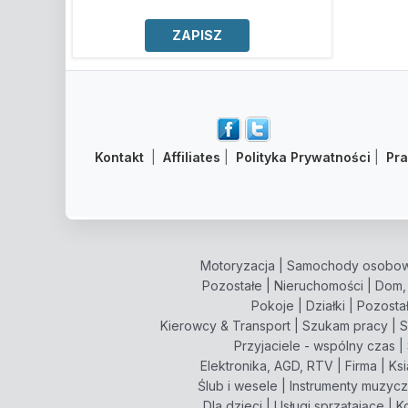
Kontakt
|
Affiliates
|
Polityka Prywatności
|
Pr
Motoryzacja
|
Samochody osobo
Pozostałe
|
Nieruchomości
|
Dom,
Pokoje
|
Działki
|
Pozosta
Kierowcy & Transport
|
Szukam pracy
|
S
Przyjaciele - wspólny czas
|
Elektronika, AGD, RTV
|
Firma
|
Ksi
Ślub i wesele
|
Instrumenty muzyc
Dla dzieci
|
Usługi sprzątające
|
K