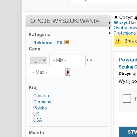
🔔 Otrzymuj
OPCJE WYSZUKIWANIA
Wszystko
Osoby pry
Profesjonal
Kategoria
Brak 
Reklama - PR
Cena
Powiad
do
Szukaj O
Otrzymuj 
Wyślij p
Kraj
Canada
Germany
Polska
UK
USA
Miasto