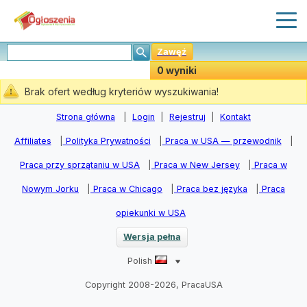
Zawęź
0 wyniki
Stwórz Powiadomiania
Brak ofert według kryteriów wyszukiwania!
Strona główna
|
Login
|
Rejestruj
|
Kontakt
Affiliates
|
Polityka Prywatności
|
Praca w USA — przewodnik
|
Praca przy sprzątaniu w USA
|
Praca w New Jersey
|
Praca w
Nowym Jorku
|
Praca w Chicago
|
Praca bez języka
|
Praca
opiekunki w USA
Wersja pełna
Polish
Copyright 2008-2026, PracaUSA