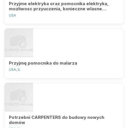
Przyjme elektryka oraz pomocnika elektryka,
mozliwosc przyuczenia, konieczne wlasne
narzedzia, OSHA 40... Prosze dzwoni
USA
Przyjmę pomocnika do malarza
USA, IL
Potrzebni CARPENTERS do budowy nowych
domów