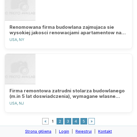
Renomowana firma budowlana zajmujaca sie
wysokiej jakosci renowacjami apartamentow na
Manhattanie, pilnie zatrudni na st
USA, NY
Firma remontowa zatrudni stolarza budowlanego
(m.in 5 lat doswiadczenia), wymagane wlasne
narzedzia - praca w NYC. .
USA, NJ
«
1
2
3
4
5
»
Strona główna
|
Login
|
Rejestruj
|
Kontakt