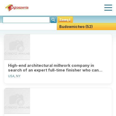
Zawęź
Budownictwo (52)
Stwórz Powiadomiania
High-end architectural millwork company in
search of an expert full-time finisher who can
color match/stain.
USA, NY