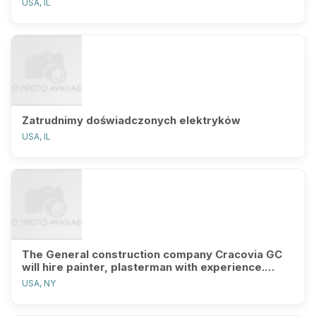
USA, IL
Zatrudnimy doświadczonych elektryków
USA, IL
The General construction company Cracovia GC
will hire painter, plasterman with experience.
Please call from Monday to F
USA, NY