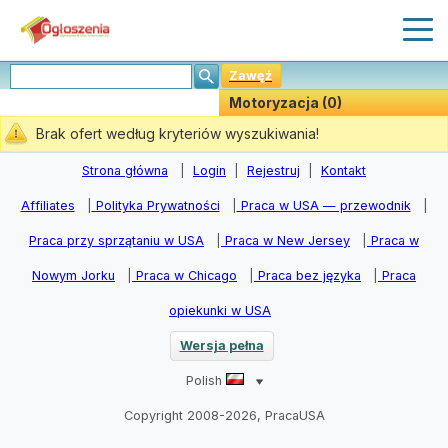
Zawęź
Motoryzacja (0)
Stwórz Powiadomiania
Brak ofert według kryteriów wyszukiwania!
Strona główna
|
Login
|
Rejestruj
|
Kontakt
Affiliates
|
Polityka Prywatności
|
Praca w USA — przewodnik
|
Praca przy sprzątaniu w USA
|
Praca w New Jersey
|
Praca w
Nowym Jorku
|
Praca w Chicago
|
Praca bez języka
|
Praca
opiekunki w USA
Wersja pełna
Polish
Copyright 2008-2026, PracaUSA