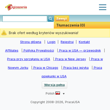
Zawęź
Tłumaczenia (0)
Stwórz Powiadomiania
Brak ofert według kryteriów wyszukiwania!
Strona główna
|
Login
|
Rejestruj
|
Kontakt
Affiliates
|
Polityka Prywatności
|
Praca w USA — przewodnik
|
Praca przy sprzątaniu w USA
|
Praca w New Jersey
|
Praca w
Nowym Jorku
|
Praca w Chicago
|
Praca bez języka
|
Praca
opiekunki w USA
Wersja pełna
Polish
Copyright 2008-2026, PracaUSA