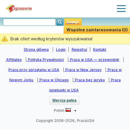
Zawęź
Wspólne zainteresowania (0)
Stwórz Powiadomiania
Brak ofert według kryteriów wyszukiwania!
Strona główna
|
Login
|
Rejestruj
|
Kontakt
Affiliates
|
Polityka Prywatności
|
Praca w USA — przewodnik
|
Praca przy sprzątaniu w USA
|
Praca w New Jersey
|
Praca w
Nowym Jorku
|
Praca w Chicago
|
Praca bez języka
|
Praca
opiekunki w USA
Wersja pełna
Polish
Copyright 2008-2026, PracaUSA