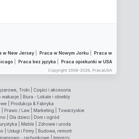
a w New Jersey
|
Praca w Nowym Jorku
|
Praca w
icago
|
Praca bez języka
|
Praca opiekunki w USA
Copyright 2008-2026, PracaUSA
zarowe, Troki
|
Części i akcesoria
 wakacje
|
Biura - Lokale i obiekty
owe
|
Produkcja & Fabryka
m
|
Prawo / Law
|
Marketing
|
Towarzyskie
pno
|
Dla dzieci
|
Dom i ogród
turystyka
|
Meble
|
Zdrowie i uroda
mo
|
Usługi i Firmy
|
Budowa, remont
inansowo - rachunkowe
|
Imprezy