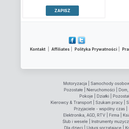
Kontakt
|
Affiliates
|
Polityka Prywatności
|
Pr
Motoryzacja
|
Samochody osobo
Pozostałe
|
Nieruchomości
|
Dom,
Pokoje
|
Działki
|
Pozosta
Kierowcy & Transport
|
Szukam pracy
|
S
Przyjaciele - wspólny czas
|
Elektronika, AGD, RTV
|
Firma
|
Ksi
Ślub i wesele
|
Instrumenty muzyc
Dla dzieci
|
Usługi sprzątające
|
K