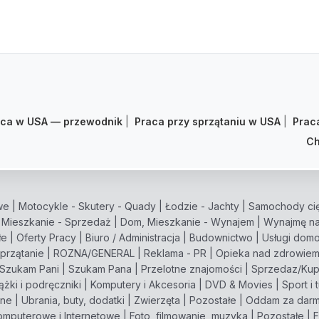
aca w USA — przewodnik
|
Praca przy sprzątaniu w USA
|
Prac
Ch
we
|
Motocykle - Skutery - Quady
|
Łodzie - Jachty
|
Samochody cię
 Mieszkanie - Sprzedaż
|
Dom, Mieszkanie - Wynajem
|
Wynajmę na
łe
|
Oferty Pracy
|
Biuro / Administracja
|
Budownictwo
|
Usługi dom
przątanie
|
ROZNA/GENERAL
|
Reklama - PR
|
Opieka nad zdrowie
Szukam Pani
|
Szukam Pana
|
Przelotne znajomości
|
Sprzedaz/Ku
ążki i podręczniki
|
Komputery i Akcesoria
|
DVD & Movies
|
Sport i 
zne
|
Ubrania, buty, dodatki
|
Zwierzęta
|
Pozostałe
|
Oddam za dar
omputerowe i Internetowe
|
Foto, filmowanie, muzyka
|
Pozostałe
|
F