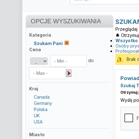
OPCJE WYSZUKIWANIA
SZUKAM
Przeglądaj 
Kategoria
🔔 Otrzymuj
Wszystko
Szukam Pani
Osoby pry
Cena
Profesjonal
Brak 
do
Powiad
Szukaj 
Kraj
Otrzymuj 
Canada
Wyślij p
Germany
Polska
UK
USA
Miasto