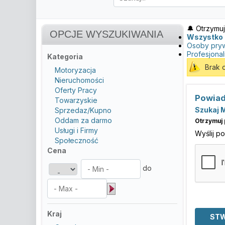
🔔 Otrzymuj
OPCJE WYSZUKIWANIA
Wszystko
Osoby pry
Profesjonal
Kategoria
Brak 
Motoryzacja
Nieruchomości
Oferty Pracy
Powiad
Towarzyskie
Szukaj 
Sprzedaz/Kupno
Oddam za darmo
Otrzymuj 
Usługi i Firmy
Wyślij p
Społeczność
Cena
do
Kraj