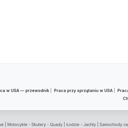
aca w USA — przewodnik
|
Praca przy sprzątaniu w USA
|
Prac
Ch
we
|
Motocykle - Skutery - Quady
|
Łodzie - Jachty
|
Samochody cię