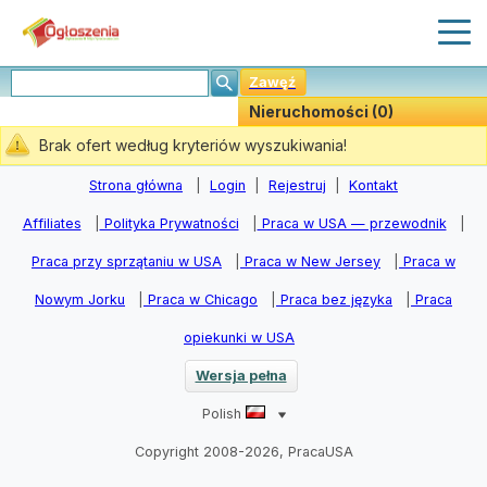
Zawęź
Nieruchomości (0)
Stwórz Powiadomiania
Brak ofert według kryteriów wyszukiwania!
Strona główna
|
Login
|
Rejestruj
|
Kontakt
Affiliates
|
Polityka Prywatności
|
Praca w USA — przewodnik
|
Praca przy sprzątaniu w USA
|
Praca w New Jersey
|
Praca w
Nowym Jorku
|
Praca w Chicago
|
Praca bez języka
|
Praca
opiekunki w USA
Wersja pełna
Polish
Copyright 2008-2026, PracaUSA